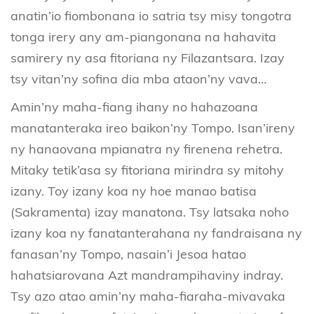
anatin’io fiombonana io satria tsy misy tongotra
tonga irery any am-piangonana na hahavita
samirery ny asa fitoriana ny Filazantsara. Izay
tsy vitan’ny sofina dia mba ataon’ny vava…
Amin’ny maha-fiang ihany no hahazoana
manatanteraka ireo baikon’ny Tompo. Isan’ireny
ny hanaovana mpianatra ny firenena rehetra.
Mitaky tetik’asa sy fitoriana mirindra sy mitohy
izany. Toy izany koa ny hoe manao batisa
(Sakramenta) izay manatona. Tsy latsaka noho
izany koa ny fanatanterahana ny fandraisana ny
fanasan’ny Tompo, nasain’i Jesoa hatao
hahatsiarovana Azt mandrampihaviny indray.
Tsy azo atao amin’ny maha-fiaraha-mivavaka