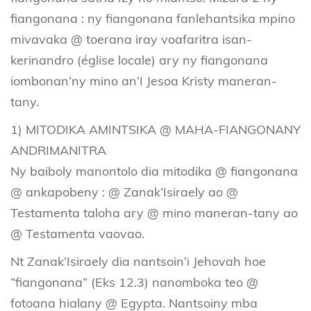
fiangonana : ny fiangonana fanlehantsika mpino
mivavaka @ toerana iray voafaritra isan-
kerinandro (église locale) ary ny fiangonana
iombonan’ny mino an’I Jesoa Kristy maneran-
tany.
1) MITODIKA AMINTSIKA @ MAHA-FIANGONANY
ANDRIMANITRA
Ny baiboly manontolo dia mitodika @ fiangonana
@ ankapobeny : @ Zanak’Isiraely ao @
Testamenta taloha ary @ mino maneran-tany ao
@ Testamenta vaovao.
Nt Zanak’Isiraely dia nantsoin’i Jehovah hoe
“fiangonana” (Eks 12.3) nanomboka teo @
fotoana hialany @ Egypta. Nantsoiny mba