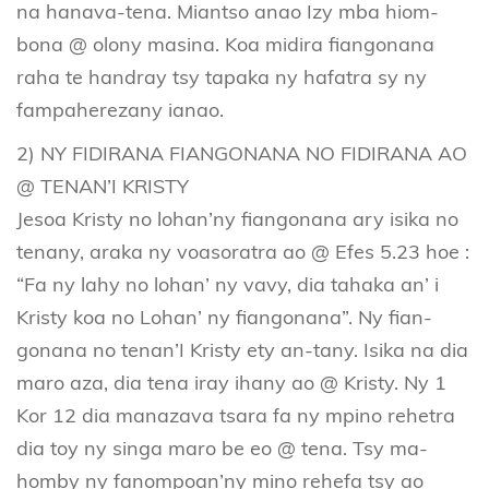
na hanava-tena. Miantso anao Izy mba hiom-
bona @ olony masina. Koa midira fiangonana
raha te handray tsy tapaka ny hafatra sy ny
fampaherezany ianao.
2) NY FIDIRANA FIANGONANA NO FIDIRANA AO
@ TENAN’I KRISTY
Jesoa Kristy no lohan’ny fiangonana ary isika no
tenany, araka ny voasoratra ao @ Efes 5.23 hoe :
“Fa ny lahy no lohan’ ny vavy, dia tahaka an’ i
Kristy koa no Lohan’ ny fiangonana”. Ny fian-
gonana no tenan’I Kristy ety an-tany. Isika na dia
maro aza, dia tena iray ihany ao @ Kristy. Ny 1
Kor 12 dia manazava tsara fa ny mpino rehetra
dia toy ny singa maro be eo @ tena. Tsy ma-
homby ny fanompoan’ny mino rehefa tsy ao