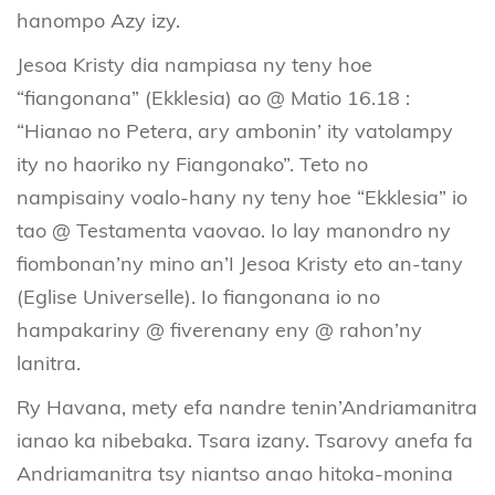
hanompo Azy izy.
Jesoa Kristy dia nampiasa ny teny hoe
“fiangonana” (Ekklesia) ao @ Matio 16.18 :
“Hianao no Petera, ary ambonin’ ity vatolampy
ity no haoriko ny Fiangonako”. Teto no
nampisainy voalo-hany ny teny hoe “Ekklesia” io
tao @ Testamenta vaovao. Io lay manondro ny
fiombonan’ny mino an’I Jesoa Kristy eto an-tany
(Eglise Universelle). Io fiangonana io no
hampakariny @ fiverenany eny @ rahon’ny
lanitra.
Ry Havana, mety efa nandre tenin’Andriamanitra
ianao ka nibebaka. Tsara izany. Tsarovy anefa fa
Andriamanitra tsy niantso anao hitoka-monina