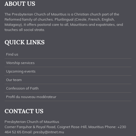
ABOUT US
The Presbyterian Church of Mauritius is a Christian church part of the
Reformed family of churches. Plurilingual (Creole, French, English,
Malagasy), it offers pastoral care to all, Mauritians and expatriates, and
touches all social strata.
QUICK LINKS
Find us
Worship services
Upcoming events
Our team
Confession of Faith
Profil du nouveau modérateur
CONTACT US
Presbyterian Church of Mauritius
Corner Farquhar & Royal Road, Coignet Rose-Hill, Mauritius Phone: +230
464 52 65 Email:
presby@intnet.mu