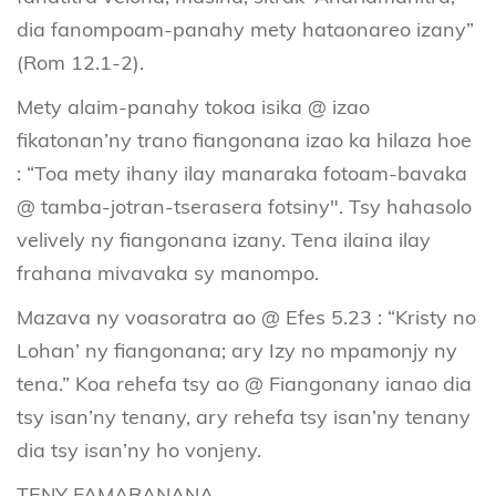
dia fanompoam-panahy mety hataonareo izany”
(Rom 12.1-2).
Mety alaim-panahy tokoa isika @ izao
fikatonan’ny trano fiangonana izao ka hilaza hoe
: “Toa mety ihany ilay manaraka fotoam-bavaka
@ tamba-jotran-tserasera fotsiny". Tsy hahasolo
velively ny fiangonana izany. Tena ilaina ilay
frahana mivavaka sy manompo.
Mazava ny voasoratra ao @ Efes 5.23 : “Kristy no
Lohan’ ny fiangonana; ary Izy no mpamonjy ny
tena.” Koa rehefa tsy ao @ Fiangonany ianao dia
tsy isan’ny tenany, ary rehefa tsy isan’ny tenany
dia tsy isan’ny ho vonjeny.
TENY FAMARANANA