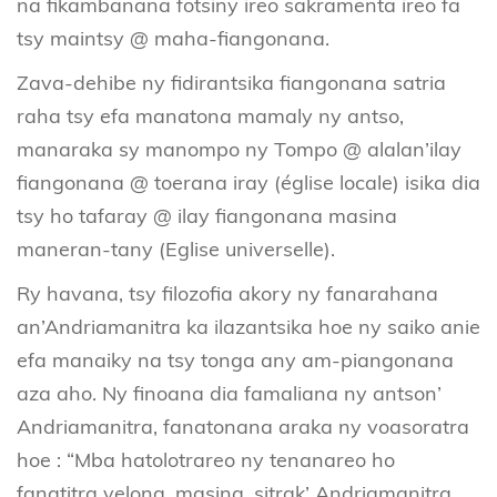
na fikambanana fotsiny ireo sakramenta ireo fa
tsy maintsy @ maha-fiangonana.
Zava-dehibe ny fidirantsika fiangonana satria
raha tsy efa manatona mamaly ny antso,
manaraka sy manompo ny Tompo @ alalan’ilay
fiangonana @ toerana iray (église locale) isika dia
tsy ho tafaray @ ilay fiangonana masina
maneran-tany (Eglise universelle).
Ry havana, tsy filozofia akory ny fanarahana
an’Andriamanitra ka ilazantsika hoe ny saiko anie
efa manaiky na tsy tonga any am-piangonana
aza aho. Ny finoana dia famaliana ny antson’
Andriamanitra, fanatonana araka ny voasoratra
hoe : “Mba hatolotrareo ny tenanareo ho
fanatitra velona, masina, sitrak’ Andriamanitra,