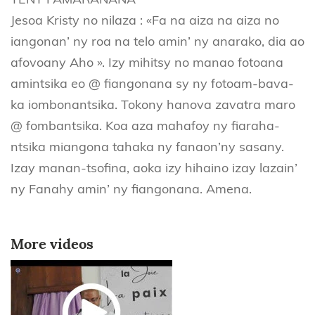
Jesoa Kristy no nilaza : «Fa na aiza na aiza no
iangonan’ ny roa na telo amin’ ny anarako, dia ao
afovoany Aho ». Izy mihitsy no manao fotoana
amintsika eo @ fiangonana sy ny fotoam-bava-
ka iombonantsika. Tokony hanova zavatra maro
@ fombantsika. Koa aza mahafoy ny fiaraha-
ntsika miangona tahaka ny fanaon’ny sasany.
Izay manan-tsofina, aoka izy hihaino izay lazain’
ny Fanahy amin’ ny fiangonana. Amena.
More videos