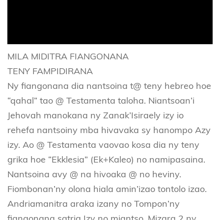
MILA MIDITRA FIANGONANA
TENY FAMPIDIRANA
Ny fiangonana dia nantsoina t@ teny hebreo hoe
“qahal” tao @ Testamenta taloha. Niantsoan’i
Jehovah manokana ny Zanak’Isiraely izy io
rehefa nantsoiny mba hivavaka sy hanompo Azy
izy. Ao @ Testamenta vaovao kosa dia ny teny
grika hoe “Ekklesia” (Ek+Kaleo) no namipasaina.
Nantsoina avy @ na hivoaka @ no heviny.
Fiombonan’ny olona hiala amin’izao tontolo izao.
Andriamanitra araka izany no Tompon’ny
fiangonana satria Izy no miantso. Mizara 2 ny