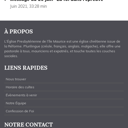
Juin 2021, 33:28 min
À PROPOS
L’Église Presbytérienne de l’île Maurice est une église chrétienne issue de
la Réforme. Plurilingue (créole, français, anglais, malgache), elle offre une
pastorale à tous, mauriciens et expatriés, et touche toutes les couches
sociales.
LIENS RAPIDES
Nous trouver
Horaire des cultes
Évènements à venir
Notre Équipe
Confession de Foi
NOTRE CONTACT