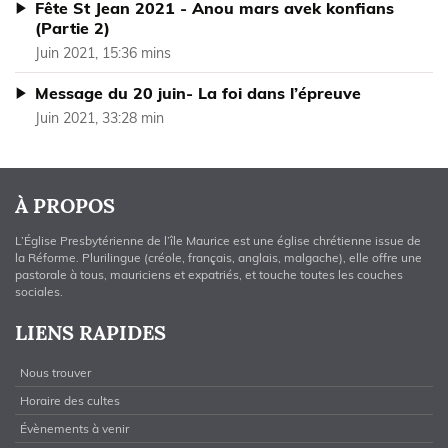
Fête St Jean 2021 - Anou mars avek konfians
(Partie 2)
Juin 2021, 15:36 mins
Message du 20 juin- La foi dans l’épreuve
Juin 2021, 33:28 min
À PROPOS
L’Église Presbytérienne de l’île Maurice est une église chrétienne issue de
la Réforme. Plurilingue (créole, français, anglais, malgache), elle offre une
pastorale à tous, mauriciens et expatriés, et touche toutes les couches
sociales.
LIENS RAPIDES
Nous trouver
Horaire des cultes
Évènements à venir