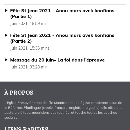
Fête St Jean 2021 - Anou mars avek konfians
(Partie 1)
Juin 2021, 18:59 min
Fête St Jean 2021 - Anou mars avek konfians
(Partie 2)
Juin 2021, 15:36 mins
Message du 20 juin- La foi dans l’épreuve
Juin 2021, 33:28 min
À PROPOS
L’Église Presbytérienne de l’île Maurice est une église chrétienne issue de
la Réforme. Plurilingue (créole, français, anglais, malgache), elle offre une
pastorale à tous, mauriciens et expatriés, et touche toutes les couches
sociales.
LIENS RAPIDES