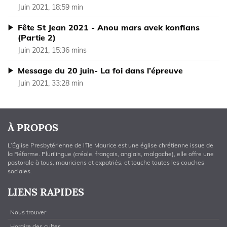
Juin 2021, 18:59 min
Fête St Jean 2021 - Anou mars avek konfians
(Partie 2)
Juin 2021, 15:36 mins
Message du 20 juin- La foi dans l’épreuve
Juin 2021, 33:28 min
À PROPOS
L’Église Presbytérienne de l’île Maurice est une église chrétienne issue de
la Réforme. Plurilingue (créole, français, anglais, malgache), elle offre une
pastorale à tous, mauriciens et expatriés, et touche toutes les couches
sociales.
LIENS RAPIDES
Nous trouver
Horaire des cultes