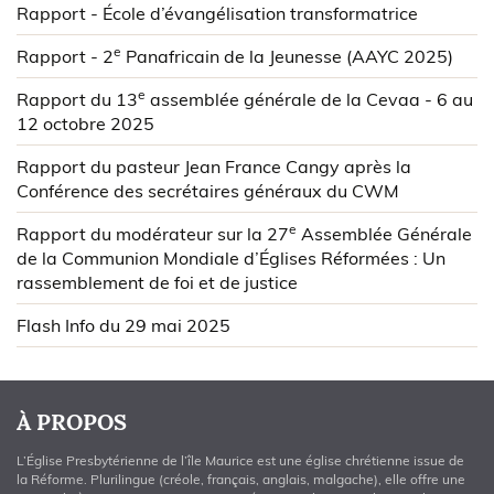
Rapport - École d’évangélisation transformatrice
e
Rapport - 2
Panafricain de la Jeunesse (AAYC 2025)
e
Rapport du 13
assemblée générale de la Cevaa - 6 au
12 octobre 2025
Rapport du pasteur Jean France Cangy après la
Conférence des secrétaires généraux du CWM
e
Rapport du modérateur sur la 27
Assemblée Générale
de la Communion Mondiale d’Églises Réformées : Un
rassemblement de foi et de justice
Flash Info du 29 mai 2025
À PROPOS
L’Église Presbytérienne de l’île Maurice est une église chrétienne issue de
la Réforme. Plurilingue (créole, français, anglais, malgache), elle offre une