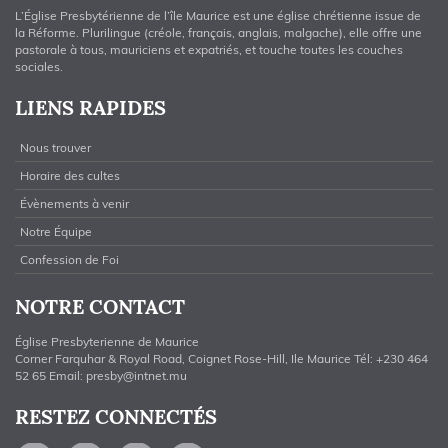
L’Église Presbytérienne de l’île Maurice est une église chrétienne issue de
la Réforme. Plurilingue (créole, français, anglais, malgache), elle offre une
pastorale à tous, mauriciens et expatriés, et touche toutes les couches
sociales.
LIENS RAPIDES
Nous trouver
Horaire des cultes
Évènements à venir
Notre Équipe
Confession de Foi
NOTRE CONTACT
Église Presbyterienne de Maurice
Corner Farquhar & Royal Road, Coignet Rose-Hill, Ile Maurice Tél: +230 464
52 65 Email:
presby@intnet.mu
RESTEZ CONNECTÉS