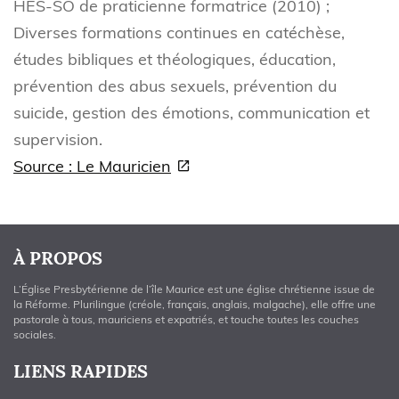
HES-SO de praticienne formatrice (2010) ;
Diverses formations continues en catéchèse,
études bibliques et théologiques, éducation,
prévention des abus sexuels, prévention du
suicide, gestion des émotions, communication et
supervision.
Source : Le Mauricien
À PROPOS
L’Église Presbytérienne de l’île Maurice est une église chrétienne issue de
la Réforme. Plurilingue (créole, français, anglais, malgache), elle offre une
pastorale à tous, mauriciens et expatriés, et touche toutes les couches
sociales.
LIENS RAPIDES