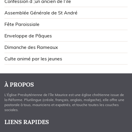
Confession d ;un ancien de l’ile
Assemblée Générale de St André
Fête Paroissiale
Enveloppe de Pâques
Dimanche des Rameaux
Culte animé par les jeunes
À PROPOS
L’Église Presbytérienne de l’île Maurice est une église chrétienne issue de
la Réforme. Plurilingue (créole, français, anglais, malgache), elle offre une
pastorale à tous, mauriciens et expatriés, et touche toutes les couches
sociales.
LIENS RAPIDES