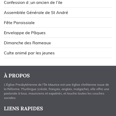
Confession d ;un ancien de l’ile
Assemblée Générale de St André
Fête Paroissiale
Enveloppe de Pâques
Dimanche des Rameaux
Culte animé par les jeunes
À PROPOS
L’Église Presbytérienne de l’île Maurice est une église chrétienne issue de
la Réforme. Plurilingue (créole, français, anglais, malgache), elle offre une
pastorale à tous, mauriciens et expatriés, et touche toutes les couches
sociales.
LIENS RAPIDES