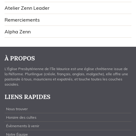
Atelier Zenn Leader
Remerciements
Alpha Zenn
À PROPOS
L’Église Presbytérienne de l’île Maurice est une église chrétienne issue de
la Réforme. Plurilingue (créole, français, anglais, malgache), elle offre une
pastorale à tous, mauriciens et expatriés, et touche toutes les couches
sociales.
LIENS RAPIDES
Nous trouver
Horaire des cultes
Évènements à venir
Notre Équipe