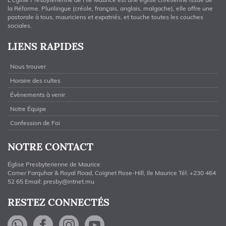
la Réforme. Plurilingue (créole, français, anglais, malgache), elle offre une
pastorale à tous, mauriciens et expatriés, et touche toutes les couches
sociales.
LIENS RAPIDES
Nous trouver
Horaire des cultes
Évènements à venir
Notre Équipe
Confession de Foi
NOTRE CONTACT
Église Presbyterienne de Maurice
Corner Farquhar & Royal Road, Coignet Rose-Hill, Ile Maurice Tél: +230 464
52 65 Email:
presby@intnet.mu
RESTEZ CONNECTÉS
WhatsApp
Facebook
Instagram
YouTube