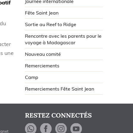
Journée internationale
patif
Fête Saint Jean
 du
Sortie au Reef to Ridge
Rencontre avec les parents pour le
voyage à Madagascar
acter
is une
Nouveau comité
Remerciements
Camp
Remerciements Fête Saint Jean
RESTEZ CONNECTÉS
WhatsApp
Facebook
Instagram
YouTube
ignet