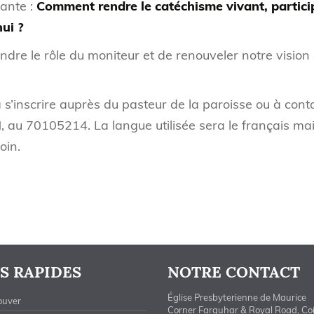
vante :
Comment rendre le catéchisme vivant, partici
hui ?
dre le rôle du moniteur et de renouveler notre vision
 s’inscrire auprès du pasteur de la paroisse ou à cont
 au 70105214. La langue utilisée sera le français ma
oin.
S RAPIDES
NOTRE CONTACT
Église Presbyterienne de Maurice
ouver
Corner Farquhar & Royal Road, Co