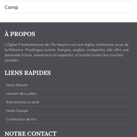
Camp
À PROPOS
L’Église Presbytérienne de l’île Maurice est une église chrétienne issue de
la Réforme. Plurilingue (créole, français, anglais, malgache), elle offre une
pastorale à tous, mauriciens et expatriés, et touche toutes les couches
sociales.
LIENS RAPIDES
Nous trouver
Horaire des cultes
Évènements à venir
Notre Équipe
Confession de Foi
NOTRE CONTACT