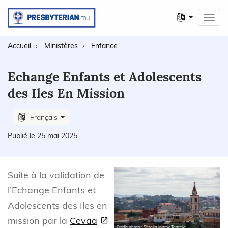
Autres
Toggl
langues
navig
Accueil
Ministères
Enfance
Echange Enfants et Adolescents
des Iles En Mission
Français
Publié le 25 mai 2025
Suite à la validation de
l’Echange Enfants et
Adolescents des Iles en
mission par la
Cevaa
Crédit photo : Sitraka Mamy Tantely