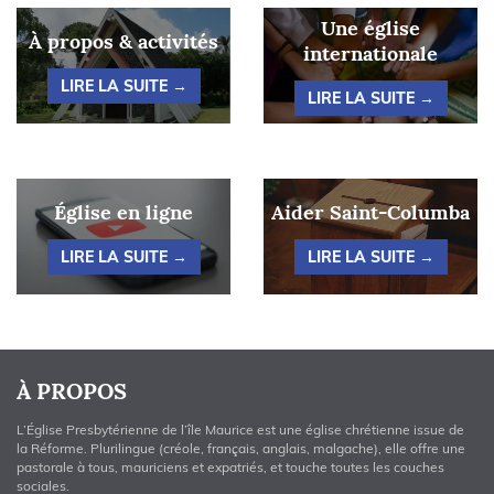
Une église
À propos & activités
internationale
LIRE LA SUITE →
LIRE LA SUITE →
Église en ligne
Aider Saint-Columba
LIRE LA SUITE →
LIRE LA SUITE →
À PROPOS
L’Église Presbytérienne de l’île Maurice est une église chrétienne issue de
la Réforme. Plurilingue (créole, français, anglais, malgache), elle offre une
pastorale à tous, mauriciens et expatriés, et touche toutes les couches
sociales.