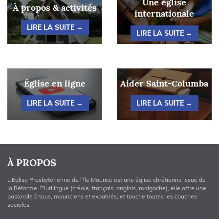
Une église
À propos & activités
internationale
LIRE LA SUITE →
LIRE LA SUITE →
Église en ligne
Aider Saint-Columba
LIRE LA SUITE →
LIRE LA SUITE →
À PROPOS
L’Église Presbytérienne de l’île Maurice est une église chrétienne issue de
la Réforme. Plurilingue (créole, français, anglais, malgache), elle offre une
pastorale à tous, mauriciens et expatriés, et touche toutes les couches
sociales.